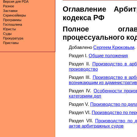
Версия для PDA
Разное
Оглавление Арбит
Заставки
Скринсейверы
кодекса РФ
Программы
Госпошлина
Полное оглав
Юристы
Суды
процессуального ко
Прокуратура
Приставы
Добавлено
Сергеем Крюковым
.
Раздел I.
Общие положения
Раздел II.
Производство в арб
производство
Раздел III.
Производство в арб
возникающим из административ
Раздел IV.
Особенности произ
категориям дел
Раздел V.
Производство по дел
Раздел VI.
Производство по пер
Раздел VII.
Производство по 
актов арбитражных судов