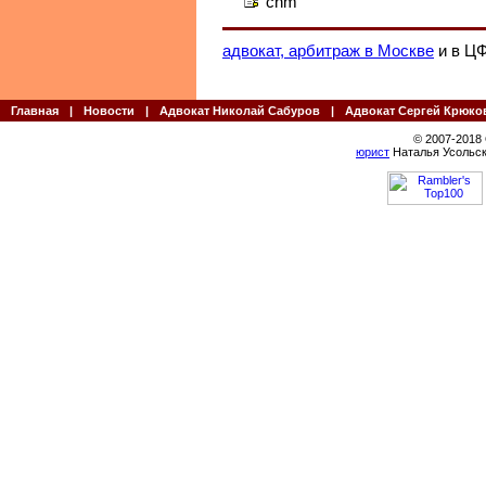
chm
адвокат, арбитраж в Москве
и в Ц
Главная
|
Новости
|
Адвокат Николай Сабуров
|
Адвокат Сергей Крюко
© 2007-2018
юрист
Наталья Усольск