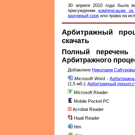
30 апреля 2010 года была вв
присуждении
компенсации за
разумный срок
или права на исп
Арбитражный проц
скачать
Полный перечень 
Арбитражного проце
Добавлено
Николаем Сабуров
Microsoft Word -
Арбитражны
(1,5 мб.);
Арбитражный процессу
Microsoft Reader
Mobile Pocket PC
Acrobat Reader
Haali Reader
htm