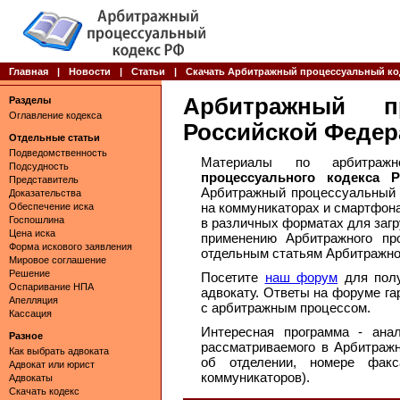
Главная
|
Новости
|
Статьи
|
Скачать Арбитражный процессуальный ко
Арбитражный п
Разделы
Оглавление кодекса
Российской Федер
Отдельные статьи
Подведомственность
Материалы по арбитраж
Подсудность
процессуального кодекса 
Представитель
Арбитражный процессуальный
Доказательства
на коммуникаторах и смартфон
Обеспечение иска
Госпошлина
в различных форматах для загру
Цена иска
применению Арбитражного пр
Форма искового заявления
отдельным статьям Арбитражно
Мировое соглашение
Решение
Посетите
наш форум
для полу
Оспаривание НПА
адвокату. Ответы на форуме га
Апелляция
с арбитражным процессом.
Кассация
Интересная программа - анал
Разное
рассматриваемого в Арбитраж
Как выбрать адвоката
об отделении, номере фа
Адвокат или юрист
коммуникаторов).
Адвокаты
Скачать кодекс