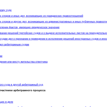
ному суду
х споров и иных дел, возникающих из гражданских правоотношений
х споров и других дел, возникающих из административных и иных публичных правоот
овлении фактов, имеющих юридическое значение
вании решений третейских судов и о выдаче исполнительных листов на принудительн
судам дел о признании и приведении в исполнение решений иностранных судов и ин
 дел арбитражным судам
ам
дения или месту жительства ответчика
ого суда в другой арбитражный суд
е участники арбитражного процесса
щих в деле