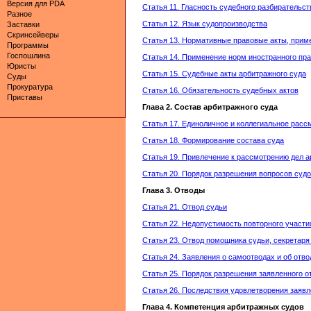
Версия для PDA
Статья 11. Гласность судебного разбирательст
Разное
Статья 12. Язык судопроизводства
Заставки
Скринсейверы
Статья 13. Нормативные правовые акты, прим
Программы
Госпошлина
Статья 14. Применение норм иностранного пр
Юристы
Статья 15. Судебные акты арбитражного суда
Суды
Прокуратура
Статья 16. Обязательность судебных актов
Приставы
Глава 2. Состав арбитражного суда
Статья 17. Единоличное и коллегиальное расс
Статья 18. Формирование состава суда
Статья 19. Привлечение к рассмотрению дел 
Статья 20. Порядок разрешения вопросов судо
Глава 3. Отводы
Статья 21. Отвод судьи
Статья 22. Недопустимость повторного участи
Статья 23. Отвод помощника судьи, секретаря
Статья 24. Заявления о самоотводах и об отво
Статья 25. Порядок разрешения заявленного о
Статья 26. Последствия удовлетворения заявл
Глава 4. Компетенция арбитражных судов