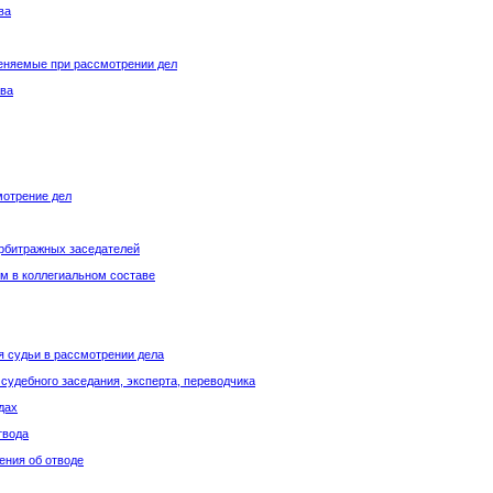
ва
еняемые при рассмотрении дел
ава
мотрение дел
арбитражных заседателей
м в коллегиальном составе
я судьи в рассмотрении дела
 судебного заседания, эксперта, переводчика
дах
твода
ения об отводе