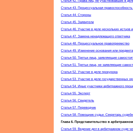
Статья 42. Права лиц, не участвовавших в дел
Статья 43. Процессуальная правоспособность
Статья 44. Стороны
Статья 45. Заявители
Статья 46. Участие в деле нескольких истцов 
Статья 47. Замена ненадлежащего ответчика
Статья 48. Процессуальное правопреемство
Статья 49. Изменение основания или предмета
Статья 50. Третьи лица, заявляющие самосто
Статья 51. Третьи лица, не заявляющие самос
Статья 52. Участие в деле прокурора
Статья 53. Участие в деле государственных о
Статья 54. Иные участники арбитражного проц
Статья 55. Эксперт
Статья 56. Свидетель
Статья 57. Переводчик
Статья 58. Помощник судьи. Секретарь судебн
Глава 6. Представительство в арбитражном
Статья 59. Ведение дел в арбитражном суде ч