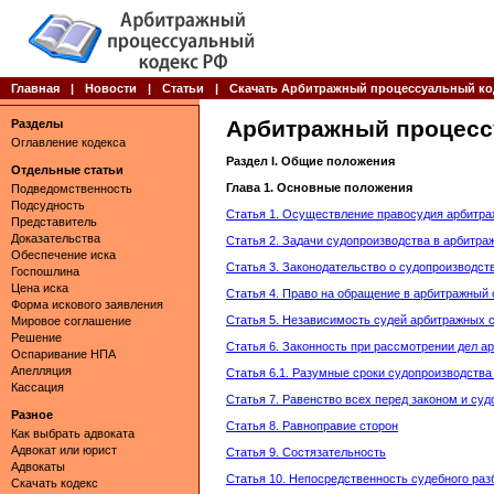
Главная
|
Новости
|
Статьи
|
Скачать Арбитражный процессуальный ко
Арбитражный процесс
Разделы
Оглавление кодекса
Раздел I. Общие положения
Отдельные статьи
Глава 1. Основные положения
Подведомственность
Подсудность
Статья 1. Осуществление правосудия арбитр
Представитель
Доказательства
Статья 2. Задачи судопроизводства в арбитра
Обеспечение иска
Статья 3. Законодательство о судопроизводст
Госпошлина
Цена иска
Статья 4. Право на обращение в арбитражный 
Форма искового заявления
Статья 5. Независимость судей арбитражных 
Мировое соглашение
Решение
Статья 6. Законность при рассмотрении дел 
Оспаривание НПА
Апелляция
Статья 6.1. Разумные сроки судопроизводства
Кассация
Статья 7. Равенство всех перед законом и суд
Разное
Статья 8. Равноправие сторон
Как выбрать адвоката
Адвокат или юрист
Статья 9. Состязательность
Адвокаты
Статья 10. Непосредственность судебного раз
Скачать кодекс