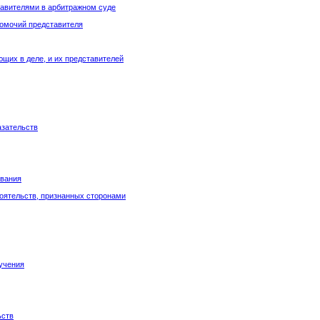
ставителями в арбитражном суде
номочий представителя
ющих в деле, и их представителей
азательств
ывания
тоятельств, признанных сторонами
ручения
ьств