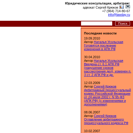
Юридические консультации, арбитраж:
адвокат Сергей Крюков
+7 (964) 714-80-67
info@lawday.ru
Последние новости
19.09.2010
Автор
Наталья Усольская
Готовятся последние
изменения в АПК РФ
30.04.2010
Автор
Наталья Усольская
Введена ст. 6.1 АПК РФ
(нарушение сроков
рассмотрения дел), изменен п.
3 ст. 2 АПК РФ и др.
12.03.2009
Автор
Сергей Крюков
Арбитражный процессуальный
кодекс Российской Федерации
от 24 июля 2002 г. N 95-ФЗ
(АПК РФ) (с изменениями и
дополнениями)
08.06.2007
Автор
Сергей Крюков
Оглавление арбитражного
процессуального кодекса РФ
10.02.2007