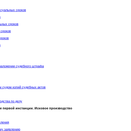
ссуальных сроков
в
льных сроков
 сроков
сроков
в
 наложении судебного штрафа
м судом копий судебных актов
одства по делу
де первой инстанции. Исковое производство
вления
ому заявлению