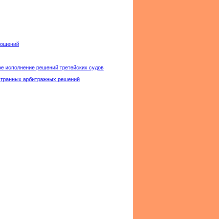
ношений
ое исполнение решений третейских судов
остранных арбитражных решений