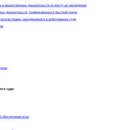
х и вещественных доказательств по месту их нахождения
ных доказательств, подвергающихся быстрой порче
азательствами, находящимися в арбитражном суде
ле
ртизы
ого суда
б обеспечении иска