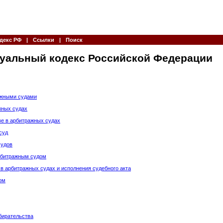
декс РФ
|
Ссылки
|
Поиск
уальный кодекс Российской Федерации
ажными судами
жных судах
ве в арбитражных судах
суд
судов
арбитражным судом
 в арбитражных судах и исполнения судебного акта
ом
бирательства