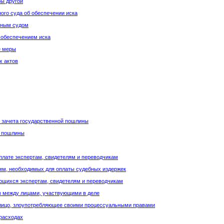
ры другой
ого суда об обеспечении иска
жным судом
 обеспечением иска
е меры
х актов
и зачета государственной пошлины
й пошлины
лате экспертам, свидетелям и переводчикам
мм, необходимых для оплаты судебных издержек
ющихся экспертам, свидетелям и переводчикам
в между лицами, участвующими в деле
 лицо, злоупотребляющее своими процессуальными правами
 расходах