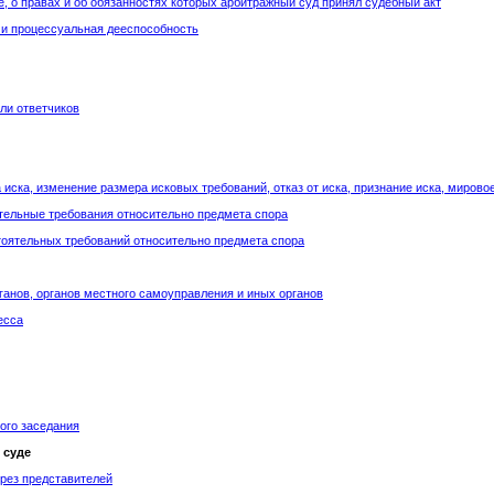
е, о правах и об обязанностях которых арбитражный суд принял судебный акт
 и процессуальная дееспособность
или ответчиков
 иска, изменение размера исковых требований, отказ от иска, признание иска, мирово
ятельные требования относительно предмета спора
тоятельных требований относительно предмета спора
рганов, органов местного самоуправления и иных органов
есса
ого заседания
 суде
ерез представителей